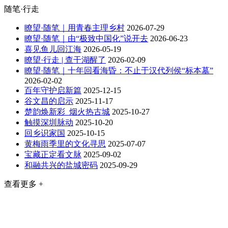
随笔·行走
瞭望·随笔｜用青春主理乡村
2026-07-29
瞭望·随笔｜由“极致中国化”说开去
2026-06-23
喜见鱼儿回江海
2026-05-19
瞭望·行走 | 查干湖醒了
2026-02-09
瞭望·随笔｜十年回看海昏：不止于汉代列侯“标本墓”
2026-02-02
百年守护启新篇
2025-12-15
谷文昌的启示
2025-11-17
楚韵焕新彩 烟火热古城
2025-10-27
触摸深圳脉动
2025-10-20
回乡识家国
2025-10-15
黄梅雨季里的文化寻思
2025-07-07
宝藏正定看文脉
2025-09-02
和融共兴的盐城密码
2025-09-29
查看更多 +