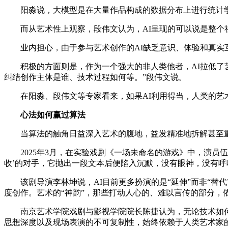
阳淼说，大模型是在大量作品构成的数据分布上进行统计学
而从艺术性上观察，段伟文认为，AI呈现的可以说是整个社
业内担心，由于参与艺术创作的AI缺乏意识、体验和真实互
积极的方面则是，作为一个强大的非人类他者，AI拉低了艺
纠结创作主体是谁、技术过程如何等。”段伟文说。
在阳淼、段伟文等专家看来，如果AI利用得当，人类的艺术
心法如何赢过算法
当算法的触角日益深入艺术的腹地，益发精准地拆解甚至重塑
2025年3月，在实验戏剧《一场未命名的游戏》中，演员伍蓝
收’的对手，它抛出一段文本后便陷入沉默，没有眼神，没有呼
该剧导演李林坤说，AI目前更多扮演的是“延伸”而非“替
度创作。艺术的“神韵”，那些打动人心的、难以言传的部分，
南京艺术学院戏剧与影视学院院长陈捷认为，无论技术如何发
思想深度以及现场表演的不可复制性，始终依赖于人类艺术家