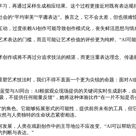
习，再通过采样生成相应结果。这个过程更接近对既有表达规
会的“平均审美”“平庸表达”。换言之，它不会太差，但也很难
动，过度依赖AI创作可能导致创作模式化，丧失鲜活思想与情
术表达的门槛，而且可能让艺术价值的评价更为纯粹。“AI可
创作或将不再过分追求技法的精湛，而更注重表达理念、传递
艺术技法时，我们不得不直面一个更为尖锐的命题：面对AI
莹与AI同台：AI根据观众现场提供的关键词实时生成剧本，由
吸，不提供任何能量反馈”，她将这种体验比作“在一片不知是否
代”的角色。它能够拓展形式的可能性，提供前所未有的工具，但
依然与人类独特的生命状态紧密相连。
展，人类在戏剧创作中的主导地位不应改变。“AI可以帮助完
的判断与表达。”