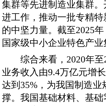
集群等先进制造业集群。
进工作，推动一批专精特
的中坚力量。截至2025
国家级中小企业特色产业
综合来看，2020年至2
业务收入由9.4万亿元增
达到35%，为我国制造
撑。我国基础材料、基础