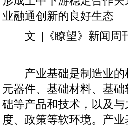
形成上中下游稳定合作关
业融通创新的良好生态
文 |《瞭望》新闻周刊
产业基础是制造业的根
元器件、基础材料、基础
础等产品和技术，以及与
度、政策等软环境。产业