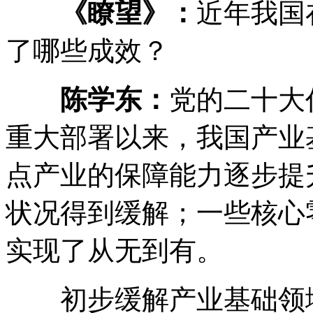
《瞭望》：
近年我国
了哪些成效？
陈学东：
党的二十大
重大部署以来，我国产业
点产业的保障能力逐步提
状况得到缓解；一些核心
实现了从无到有。
初步缓解产业基础领域