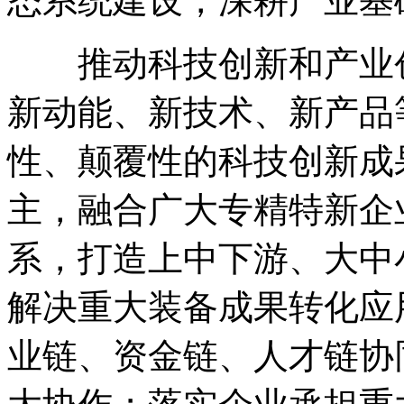
态系统建设，深耕产业基
推动科技创新和产业创
新动能、新技术、新产品
性、颠覆性的科技创新成
主，融合广大专精特新企
系，打造上中下游、大中
解决重大装备成果转化应
业链、资金链、人才链协