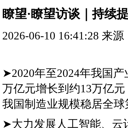
瞭望·瞭望访谈｜持续
2026-06-10 16:41:28
来源
➤2020年至2024年我
万亿元增长到约13万亿元
我国制造业规模稳居全球
➤大力发展人工智能、云