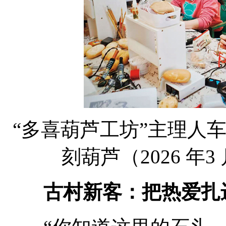
“多喜葫芦工坊”主理人
刻葫芦（2026 年3
古村新客：把热爱扎