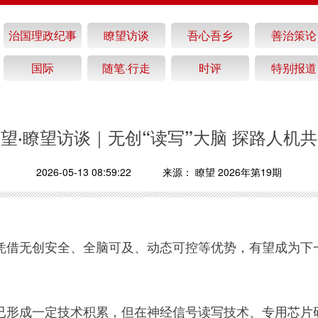
治国理政纪事
瞭望访谈
吾心吾乡
善治策论
国际
随笔·行走
时评
特别报道
望·瞭望访谈｜无创“读写”大脑 探路人机
2026-05-13 08:59:22
来源：
瞭望 2026年第19期
凭借无创安全、全脑可及、动态可控等优势，有望成为下
已形成一定技术积累，但在神经信号读写技术、专用芯片