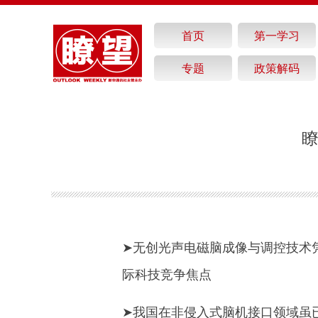
首页
第一学习
专题
政策解码
瞭
➤无创光声电磁脑成像与调控技术
际科技竞争焦点
➤我国在非侵入式脑机接口领域虽