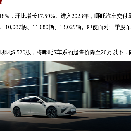
线
18%，环比增长17.59%。进入2023年，哪吒汽车
3辆、10,087辆、11,080辆、13,029辆。即使面
e版和哪吒S 520版，将哪吒S车系的起售价降至20万